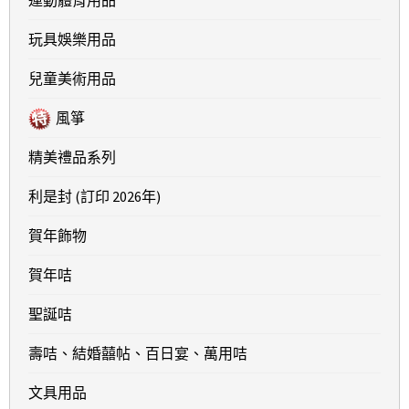
玩具娛樂用品
兒童美術用品
風箏
精美禮品系列
利是封 (訂印 2026年)
賀年飾物
賀年咭
聖誕咭
壽咭、結婚囍帖、百日宴、萬用咭
文具用品