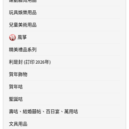
玩具娛樂用品
兒童美術用品
風箏
精美禮品系列
利是封 (訂印 2026年)
賀年飾物
賀年咭
聖誕咭
壽咭、結婚囍帖、百日宴、萬用咭
文具用品