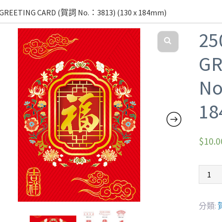
GREETING CARD (賀詞 No.：3813) (130 x 184mm)
25
GR
No
18
$
10.0
分類: