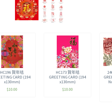
HC196 賀年咭
HC173 賀年咭
24
ETING CARD (194
GREETING CARD (194
GRE
x130mm)
x130mm)
N
$
10.00
$
10.00