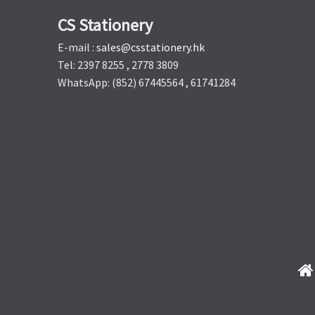
CS Stationery
E-mail :
sales@csstationery.hk
Tel: 2397 8255 , 2778 3809
WhatsApp: (852) 67445564 , 61741284