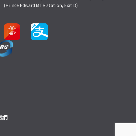
(Prince Edward MTR station, Exit D)
我們