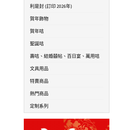
利是封 (訂印 2026年)
賀年飾物
賀年咭
聖誕咭
壽咭、結婚囍帖、百日宴、萬用咭
文具用品
特賣商品
熱門商品
定制系列