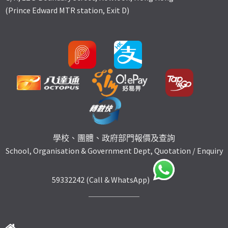
(Prince Edward MTR station, Exit D)
學校、團體、政府部門報價及查詢
School, Organisation & Government Dept, Quotation / Enquiry
59332242 (Call & WhatsApp)