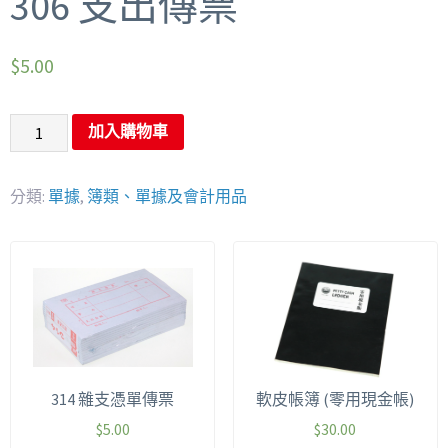
306 支出傳票
$
5.00
加入購物車
分類:
單據
,
簿類、單據及會計用品
314 雜支憑單傳票
軟皮帳簿 (零用現金帳)
$
5.00
$
30.00