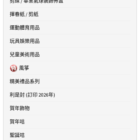
剪綵 / 畢業氣球裝飾佈置
揮春紙 / 剪紙
運動體育用品
玩具娛樂用品
兒童美術用品
風箏
精美禮品系列
利是封 (訂印 2026年)
賀年飾物
賀年咭
聖誕咭