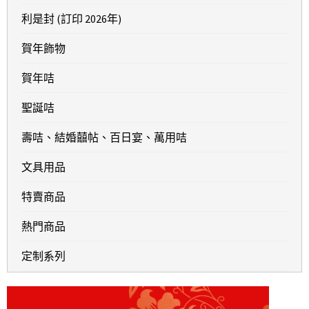
利是封 (訂印 2026年)
賀年飾物
賀年咭
聖誕咭
壽咭、結婚囍帖、百日宴、萬用咭
文具用品
特賣商品
熱門商品
定制系列