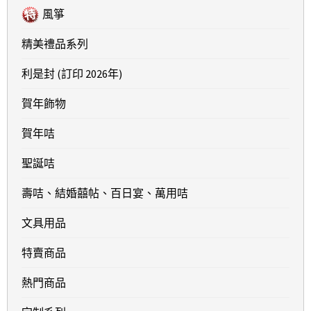
風箏
精美禮品系列
利是封 (訂印 2026年)
賀年飾物
賀年咭
聖誕咭
壽咭、結婚囍帖、百日宴、萬用咭
文具用品
特賣商品
熱門商品