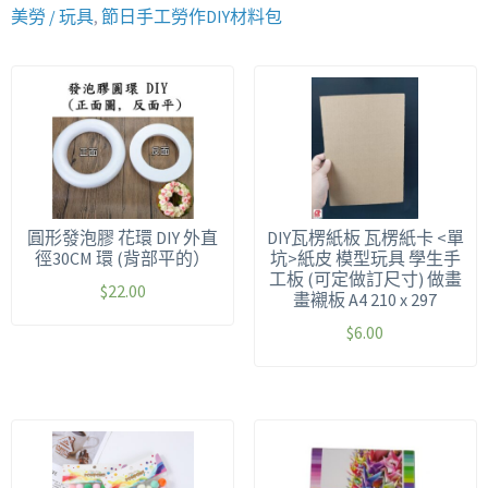
美勞 / 玩具
,
節日手工勞作DIY材料包
圓形發泡膠 花環 DIY 外直
DIY瓦楞紙板 瓦楞紙卡 <單
徑30CM 環 (背部平的）
坑>紙皮 模型玩具 學生手
工板 (可定做訂尺寸) 做畫
$
22.00
畫襯板 A4 210 x 297
$
6.00