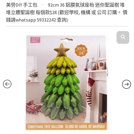
美勞DIY 手工包
92cm 36 鋁膜氣球座枱 迷你聖誕樹 堆
堆立體聖誕樹 每個款$28 (歡迎學校, 機構 或 公司 訂購。 價
錢請whatsapp 59332242 查詢)