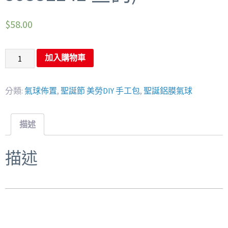
$
58.00
加入購物車
分類:
氣球佈置
,
聖誕節 美勞DIY 手工包
,
聖誕鋁膜氣球
描述
描述