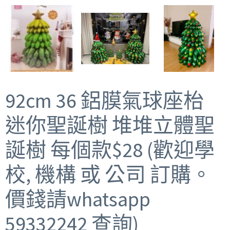
92cm 36 鋁膜氣球座枱
迷你聖誕樹 堆堆立體聖
誕樹 每個款$28 (歡迎學
校, 機構 或 公司 訂購。
價錢請whatsapp
59332242 查詢)