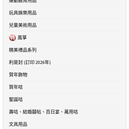
運動體育用品
玩具娛樂用品
兒童美術用品
風箏
精美禮品系列
利是封 (訂印 2026年)
賀年飾物
賀年咭
聖誕咭
壽咭、結婚囍帖、百日宴、萬用咭
文具用品