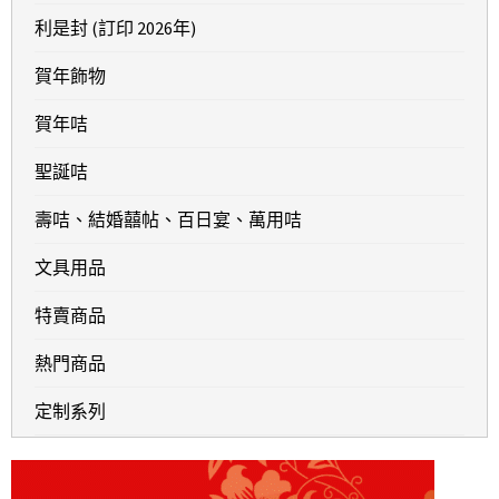
利是封 (訂印 2026年)
賀年飾物
賀年咭
聖誕咭
壽咭、結婚囍帖、百日宴、萬用咭
文具用品
特賣商品
熱門商品
定制系列