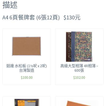
描述
A4 6頁餐牌套 (6張12頁) $130元
鋁邊 水松板 (1½呎 x 2呎)
高級大型相簿 4R相簿 –
台灣製造
600張
$
100.00
$
102.00