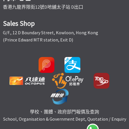
香港九龍界限街12號D地舖太子站 D出口
Sales Shop
G/F., 12 D Boundary Street, Kowloon, Hong Kong
(Prince Edward MTR station, Exit D)
學校、團體、政府部門報價及查詢
School, Organisation & Government Dept, Quotation / Enquiry