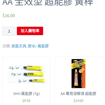
AA 全效型 超能膠 黃桿
$
16.00
加入購物車
分類:
桌面文具
,
膠水/ 萬能膠
UHU 萬能膠 (7g)
AA 專用溶解液 超能膠
$
9.00
$
14.00