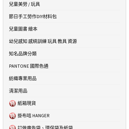
兒童美勞 / 玩具
節日手工勞作DIY材料包
兒童圖書 繪本
幼兒感知 感統訓練 玩具 教具 資源
知名品牌分類
PANTONE 國際色通
紡織專業用品
清潔用品
紙箱現貨
掛布咭 HANGER
訂做廣告袋、環保袋及紙袋