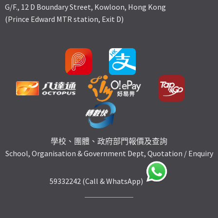
G/F., 12 D Boundary Street, Kowloon, Hong Kong
(Prince Edward MTR station, Exit D)
學校、團體、政府部門報價及查詢
School, Organisation & Government Dept, Quotation / Enquiry
59332242 (Call & WhatsApp)