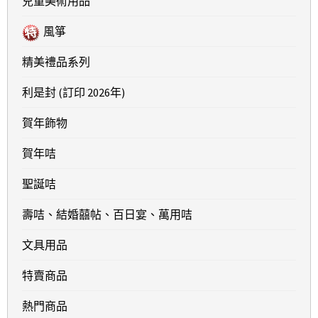
兒童美術用品
風箏
精美禮品系列
利是封 (訂印 2026年)
賀年飾物
賀年咭
聖誕咭
壽咭、結婚囍帖、百日宴、萬用咭
文具用品
特賣商品
熱門商品