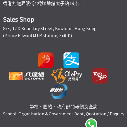
香港九龍界限街12號D地舖太子站 D出口
Sales Shop
G/F., 12 D Boundary Street, Kowloon, Hong Kong
(Prince Edward MTR station, Exit D)
學校、團體、政府部門報價及查詢
School, Organisation & Government Dept, Quotation / Enquiry