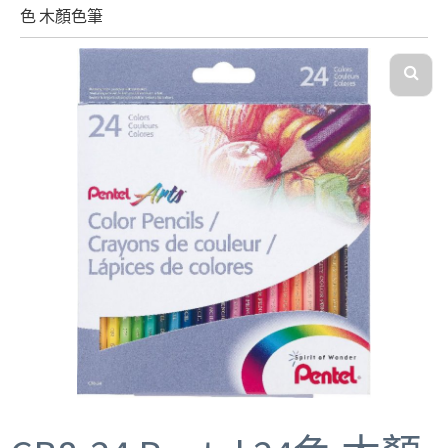
色 木顏色筆