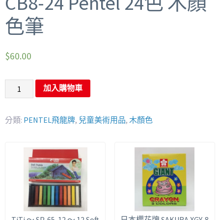
CB8-24 Pentel 24色 木顏
色筆
$
60.00
加入購物車
分類:
PENTEL飛龍牌
,
兒童美術用品
,
木顏色
TiTi ～ SP-65-12 ～ 12 Soft
日本櫻花牌 SAKURA XGY-8