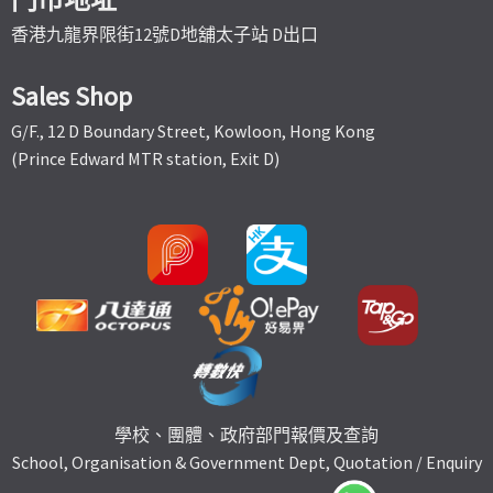
香港九龍界限街12號D地舖太子站 D出口
Sales Shop
G/F., 12 D Boundary Street, Kowloon, Hong Kong
(Prince Edward MTR station, Exit D)
學校、團體、政府部門報價及查詢
School, Organisation & Government Dept, Quotation / Enquiry