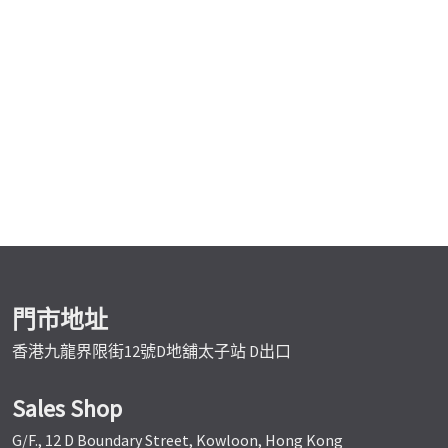
門市地址
香港九龍界限街12號D地舖太子站 D出口
Sales Shop
G/F., 12 D Boundary Street, Kowloon, Hong Kong