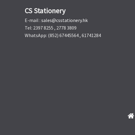
CS Stationery
E-mail :
sales@csstationery.hk
Tel: 2397 8255 , 2778 3809
WhatsApp: (852) 67445564 , 61741284