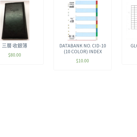
三層 收銀簿
DATABANK NO. CID-10
GL
(10 COLOR) INDEX
$
80.00
$
10.00