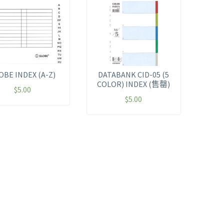
OBE INDEX (A-Z)
DATABANK CID-05 (5
COLOR) INDEX (售罄)
$
5.00
$
5.00