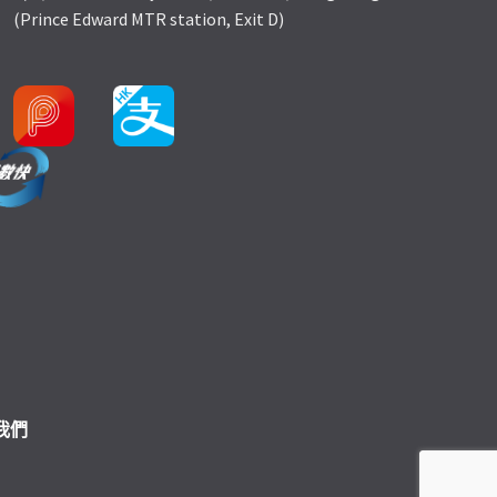
(Prince Edward MTR station, Exit D)
我們