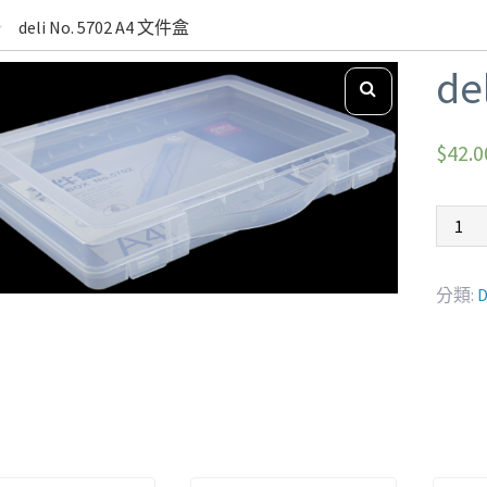
deli No. 5702 A4 文件盒
de
$
42.0
分類: