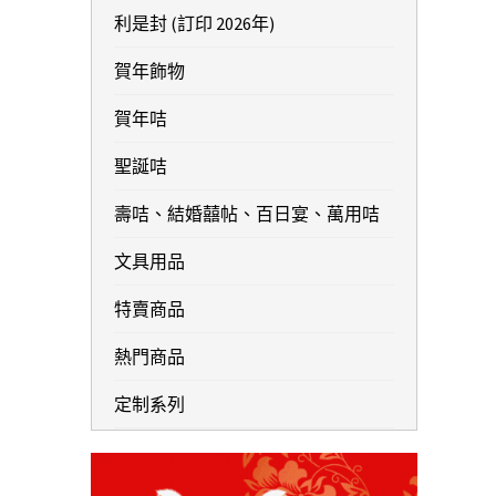
利是封 (訂印 2026年)
賀年飾物
賀年咭
聖誕咭
壽咭、結婚囍帖、百日宴、萬用咭
文具用品
特賣商品
熱門商品
定制系列