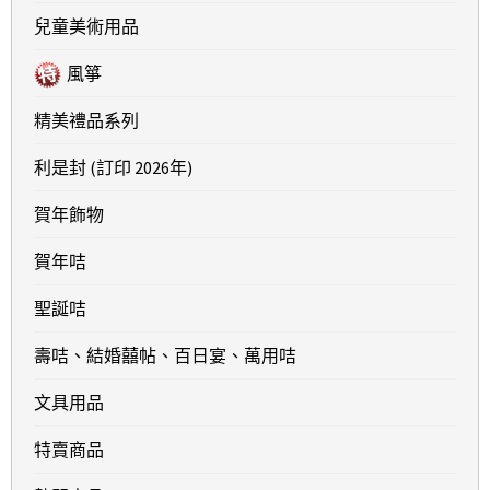
兒童美術用品
風箏
精美禮品系列
利是封 (訂印 2026年)
賀年飾物
賀年咭
聖誕咭
壽咭、結婚囍帖、百日宴、萬用咭
文具用品
特賣商品