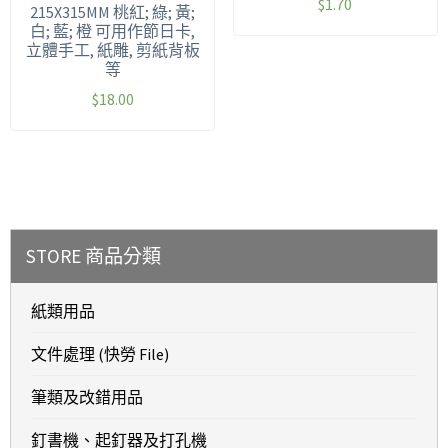
$
1.70
215X315MM 桃紅; 綠; 黃;
白; 藍; 橙 可用作節日卡,
立體手工, 紙雕, 剪紙背板
等
$
18.00
STORE 商品分類
紙類用品
文件處理 (快勞 File)
筆類及改錯用品
釘書機、起釘器及打孔機