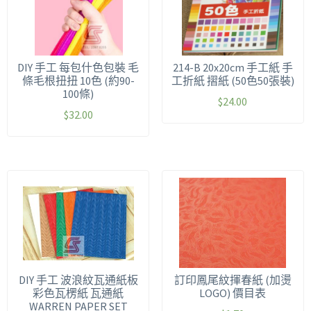
DIY 手工 每包什色包裝 毛
214-B 20x20cm 手工紙 手
條毛根扭扭 10色 (約90-
工折紙 摺紙 (50色50張裝)
100條)
$
24.00
$
32.00
DIY 手工 波浪紋瓦通紙板
訂印鳳尾紋揮春紙 (加燙
彩色瓦楞紙 瓦通紙
LOGO) 價目表
WARREN PAPER SET