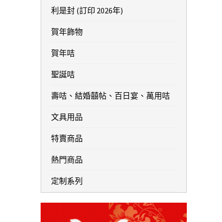
利是封 (訂印 2026年)
賀年飾物
賀年咭
聖誕咭
壽咭、結婚囍帖、百日宴、萬用咭
文具用品
特賣商品
熱門商品
定制系列