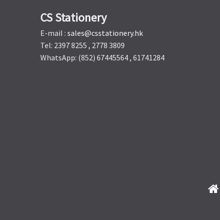
CS Stationery
E-mail :
sales@csstationery.hk
Tel: 2397 8255 , 2778 3809
WhatsApp: (852) 67445564 , 61741284