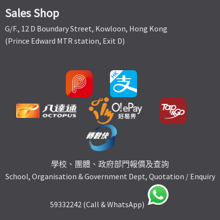
Sales Shop
G/F., 12 D Boundary Street, Kowloon, Hong Kong
(Prince Edward MTR station, Exit D)
學校、團體、政府部門報價及查詢
School, Organisation & Government Dept, Quotation / Enquiry
59332242 (Call & WhatsApp)