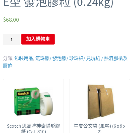
E型 發泡膠粒 (0.24kg)
$
68.00
加入購物車
分類:
包裝用品
,
氣珠膠/ 發泡膠/ 珍珠棉/ 見坑紙 / 熱溶膠槍及
膠條
Scotch 思高牌神奇隱形膠
牛皮公文袋 (風琴) (6 x 9 x
紙 (Cat. 810)
2)