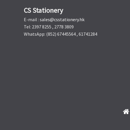
CS Stationery
E-mail :
sales@csstationery.hk
Tel: 2397 8255 , 2778 3809
WhatsApp: (852) 67445564 , 61741284