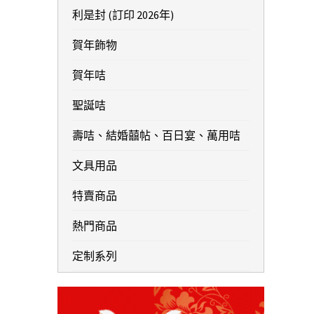
利是封 (訂印 2026年)
賀年飾物
賀年咭
聖誕咭
壽咭、結婚囍帖、百日宴、萬用咭
文具用品
特賣商品
熱門商品
定制系列