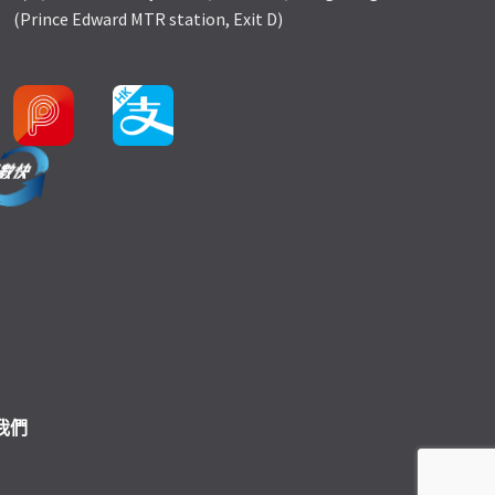
(Prince Edward MTR station, Exit D)
我們