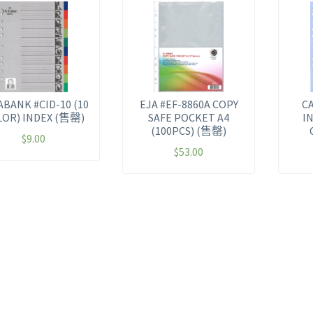
ABANK #CID-10 (10
EJA #EF-8860A COPY
C
LOR) INDEX (售罄)
SAFE POCKET A4
IN
(100PCS) (售罄)
$
9.00
$
53.00