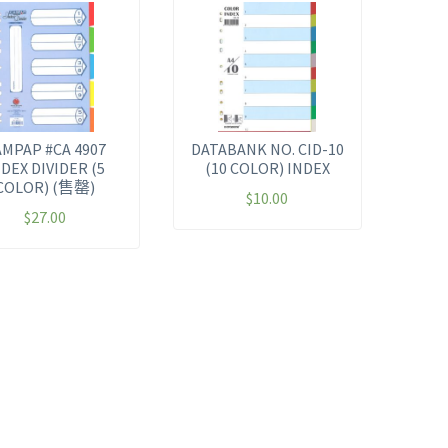
AMPAP #CA 4907
DATABANK NO. CID-10
DEX DIVIDER (5
(10 COLOR) INDEX
COLOR) (售罄)
$
10.00
$
27.00