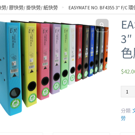
勞/ 膠快勞/ 掛快勞/ 紙快勞
EASYMATE NO. BF4355 3″ 
EA
3
色
$
42.0
分類:
勞