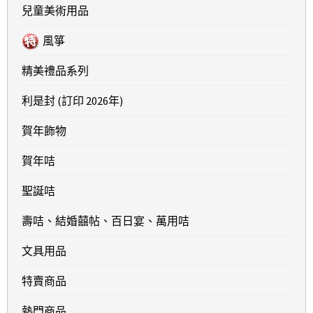
兒童美術用品
風箏
精美禮品系列
利是封 (訂印 2026年)
賀年飾物
賀年咭
聖誕咭
壽咭、結婚囍帖、百日宴、萬用咭
文具用品
特賣商品
熱門商品