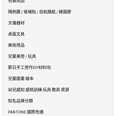
包裝用品
隔熱膜 / 玻璃貼 / 自粘牆紙 / 錶圖膠
文儀器材
桌面文具
美術用品
兒童美勞 / 玩具
節日手工勞作DIY材料包
兒童圖書 繪本
幼兒感知 感統訓練 玩具 教具 資源
知名品牌分類
PANTONE 國際色通