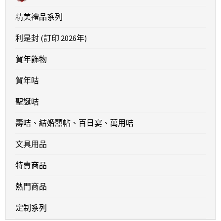
精美禮品系列
利是封 (訂印 2026年)
賀年飾物
賀年咭
聖誕咭
壽咭、結婚囍帖、百日宴、萬用咭
文具用品
特賣商品
熱門商品
定制系列