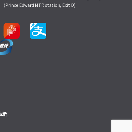
(Prince Edward MTR station, Exit D)
我們