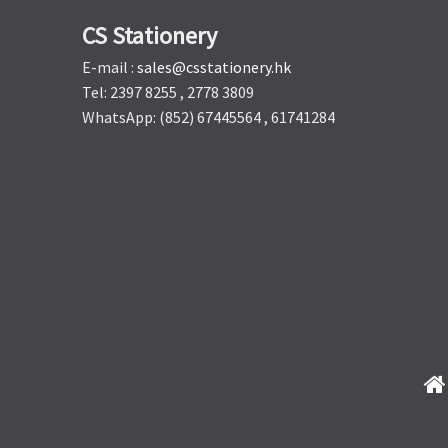
CS Stationery
E-mail :
sales@csstationery.hk
Tel: 2397 8255 , 2778 3809
WhatsApp: (852) 67445564 , 61741284