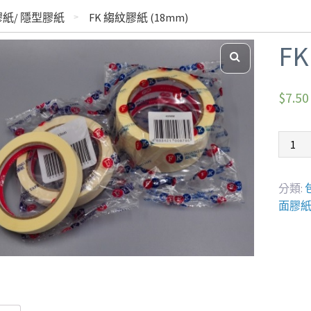
膠紙/ 隱型膠紙
FK 縐紋膠紙 (18mm)
F
$
7.50
分類:
面膠紙