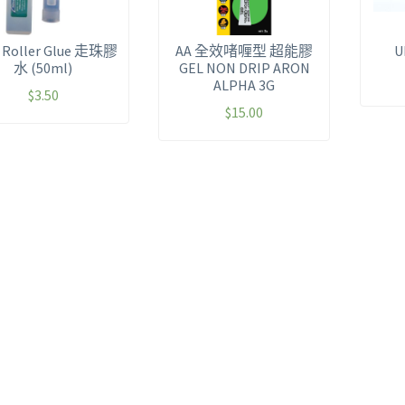
e Roller Glue 走珠膠
AA 全效啫喱型 超能膠
U
水 (50ml)
GEL NON DRIP ARON
ALPHA 3G
$
3.50
$
15.00