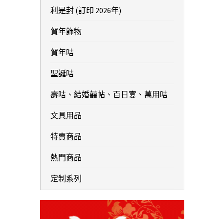
利是封 (訂印 2026年)
賀年飾物
賀年咭
聖誕咭
壽咭、結婚囍帖、百日宴、萬用咭
文具用品
特賣商品
熱門商品
定制系列