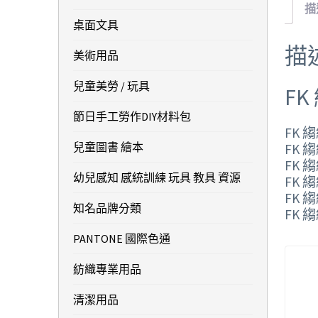
描
桌面文具
描
美術用品
兒童美勞 / 玩具
F
節日手工勞作DIY材料包
FK 
兒童圖書 繪本
FK 
FK 
幼兒感知 感統訓練 玩具 教具 資源
FK 
FK 
知名品牌分類
FK 
PANTONE 國際色通
紡織專業用品
清潔用品