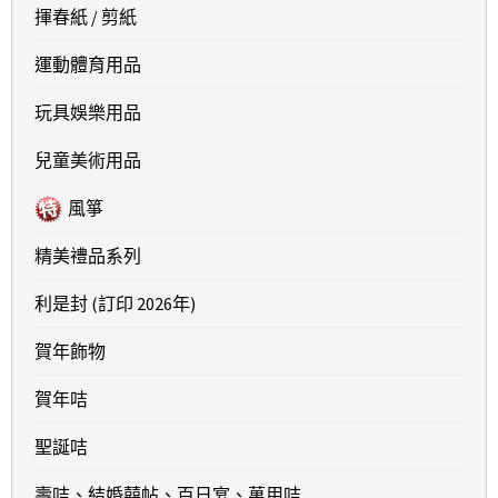
揮春紙 / 剪紙
運動體育用品
玩具娛樂用品
兒童美術用品
風箏
精美禮品系列
利是封 (訂印 2026年)
賀年飾物
賀年咭
聖誕咭
壽咭、結婚囍帖、百日宴、萬用咭