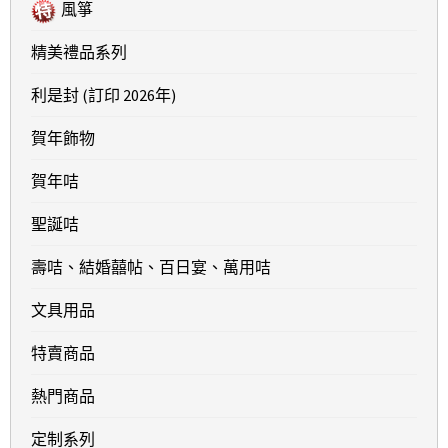
風箏
精美禮品系列
利是封 (訂印 2026年)
賀年飾物
賀年咭
聖誕咭
壽咭、結婚囍帖、百日宴、萬用咭
文具用品
特賣商品
熱門商品
定制系列