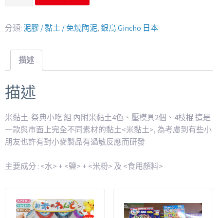
分類:
泥膠 / 黏土 / 免燒陶泥
,
銀鳥 Gincho 日本
描述
描述
米黏土-祭典小吃 組 內附米黏土4色、壓模具2個、4枝棍 這是
一款與市面上完全不同素材的黏土<米黏土>, 為考慮到有些小
朋友也許有對小麥製品有過敏反應而研發
主要成分 : <水> + <鹽> + <米粉> 及 <食用顏料>