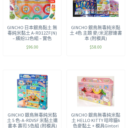
GINCHO 日本銀鳥黏土 無
GINCHO 銀鳥無毒純米黏
毒純米黏土 A-RD12ZF(N)
土 4色 主題 麥/米泥膠連書
– 繽紛12色組 – 實色
本 (附模具)
$
96.00
$
58.00
GINCHO 銀鳥無毒純米黏
GINCHO 銀鳥無毒純米黏
土 5 色-A-RDVSF 米黏土連
土 HELLO KITTY 咭啼貓6
書本 壽司 5色組 (附模具)
色麥黏土 + 模具Gintori