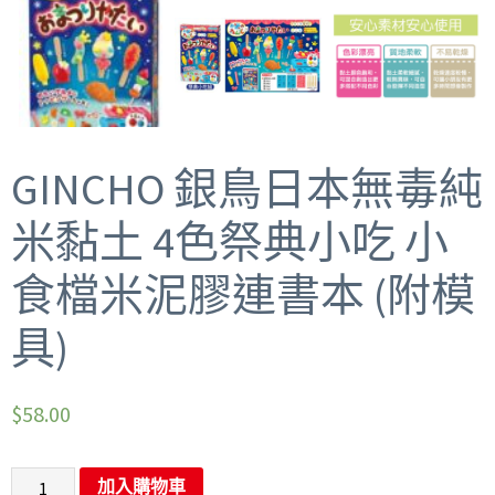
GINCHO 銀鳥日本無毒純
米黏土 4色祭典小吃 小
食檔米泥膠連書本 (附模
具)
$
58.00
加入購物車