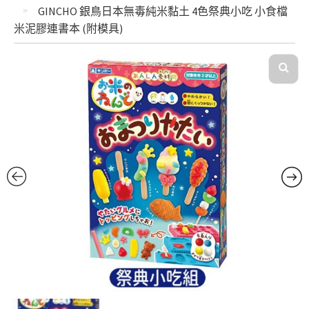
GINCHO 銀鳥日本無毒純米黏土 4色祭典小吃 小食檔
米泥膠連書本 (附模具)