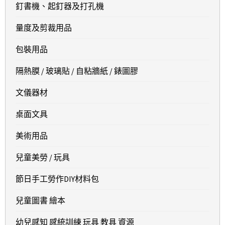
釘書機、起釘器及打孔機
量度及剪裁用品
包裝用品
隔熱膜 / 玻璃貼 / 自粘牆紙 / 錶圖膠
文儀器材
桌面文具
美術用品
兒童美勞 / 玩具
節日手工勞作DIY材料包
兒童圖書 繪本
幼兒感知 感統訓練 玩具 教具 資源