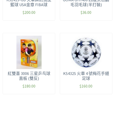
籃球 USA金章 FIBA球
毛羽毛球(半打裝)
$
200.00
$
36.00
紅雙喜 3006 三星乒乓球
KS432S 火車 4 號梅花手縫
直板 (雙反)
足球
$
180.00
$
160.00