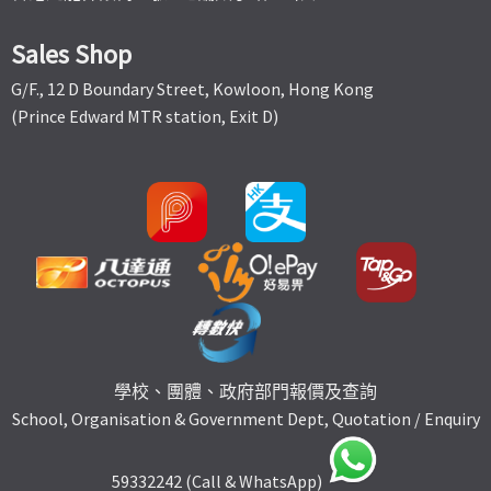
Sales Shop
G/F., 12 D Boundary Street, Kowloon, Hong Kong
(Prince Edward MTR station, Exit D)
學校、團體、政府部門報價及查詢
School, Organisation & Government Dept, Quotation / Enquiry
59332242 (Call & WhatsApp)