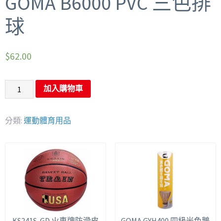
GOMA B6000 PVC 三色排
球
$
62.00
加入購物車
分類:
運動體育用品
KS241S-GD 火車牌防滑皮
GOMA GYH400 四級米色鵝