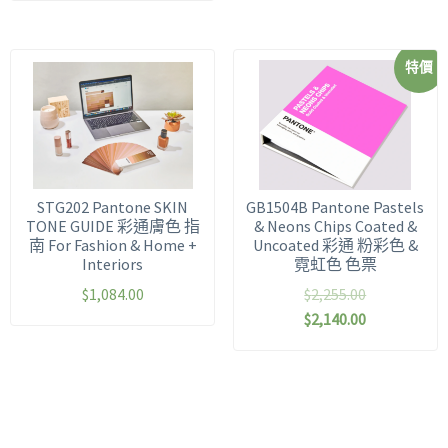
特價
STG202 Pantone SKIN
GB1504B Pantone Pastels
TONE GUIDE 彩通膚色 指
& Neons Chips Coated &
南 For Fashion & Home +
Uncoated 彩通 粉彩色 &
Interiors
霓虹色 色票
$
1,084.00
$
2,255.00
$
2,140.00