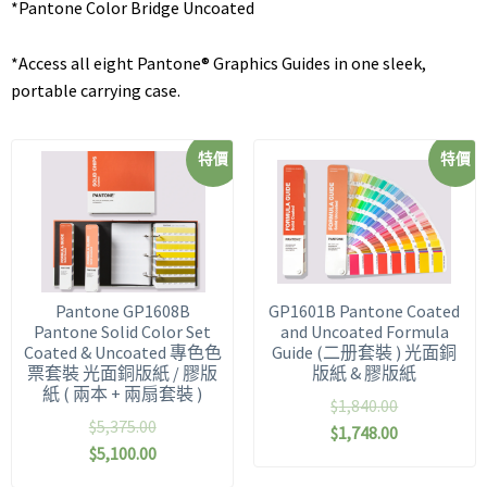
*Pantone Color Bridge Uncoated
*Access all eight Pantone® Graphics Guides in one sleek,
portable carrying case.
特價
特價
Pantone GP1608B
GP1601B Pantone Coated
Pantone Solid Color Set
and Uncoated Formula
Coated & Uncoated 專色色
Guide (二册套裝 ) 光面銅
票套裝 光面銅版紙 / 膠版
版紙 & 膠版紙
紙 ( 兩本 + 兩扇套裝 )
$
1,840.00
$
5,375.00
$
1,748.00
$
5,100.00