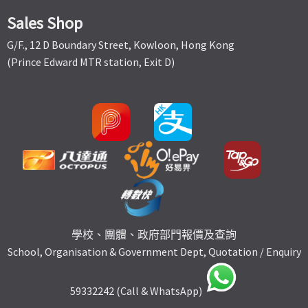
Sales Shop
G/F., 12 D Boundary Street, Kowloon, Hong Kong
(Prince Edward MTR station, Exit D)
學校、團體、政府部門報價及查詢
School, Organisation & Government Dept, Quotation / Enquiry
59332242 (Call & WhatsApp)