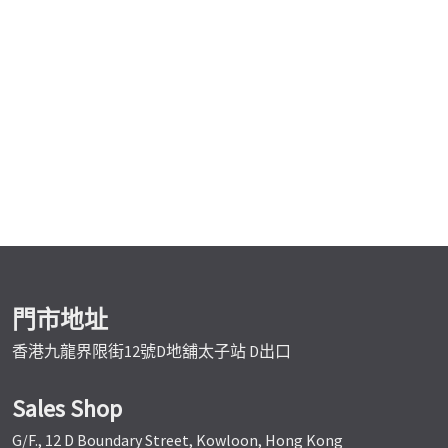
門市地址
香港九龍界限街12號D地舖太子站 D出口
Sales Shop
G/F., 12 D Boundary Street, Kowloon, Hong Kong