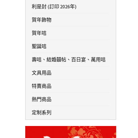
利是封 (訂印 2026年)
賀年飾物
賀年咭
聖誕咭
壽咭、結婚囍帖、百日宴、萬用咭
文具用品
特賣商品
熱門商品
定制系列