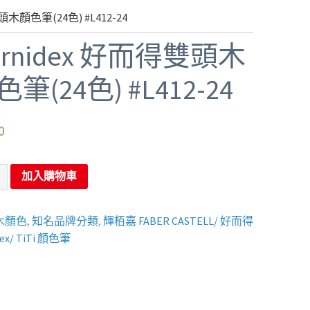
頭木顏色筆(24色) #L412-24
ernidex 好而得雙頭木
筆(24色) #L412-24
0
加入購物車
木顏色
,
知名品牌分類
,
輝栢嘉 FABER CASTELL/ 好而得
dex/ TiTi 顏色筆