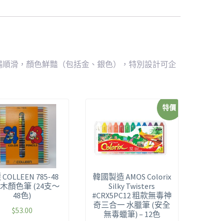
暢順滑，顏色鮮豔（包括金、銀色），特別設計可企
特價
COLLEEN 785-48
韓國製造 AMOS Colorix
木顏色筆 (24支～
Silky Twisters
48色)
#CRX5PC12 粗款無毒神
奇三合一 水臘筆 (安全
$
53.00
無毒蠟筆) – 12色