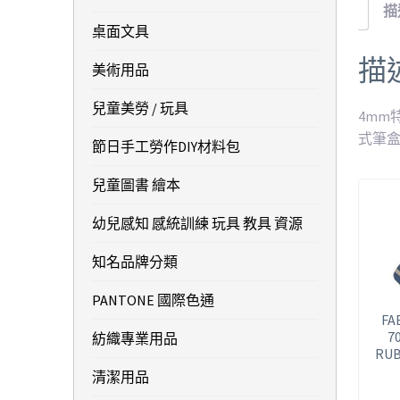
描
桌面文具
描
美術用品
兒童美勞 / 玩具
4mm
式筆
節日手工勞作DIY材料包
兒童圖書 繪本
幼兒感知 感統訓練 玩具 教具 資源
知名品牌分類
PANTONE 國際色通
FA
7
紡織專業用品
RU
清潔用品