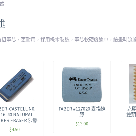
述
述
特粗筆芯，更耐用，採用椴木製造，筆芯軟硬度適中，繪畫時流
盒
BER-CASTELL N0.
FABER #127020 素描擦
克麗 
016-40 NATURAL
膠
雙頭
BBER ERASER 沙膠
$
13.00
$
4.50