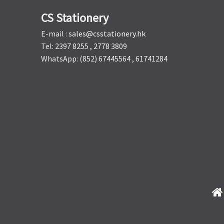
CS Stationery
E-mail :
sales@csstationery.hk
Tel: 2397 8255 , 2778 3809
WhatsApp: (852) 67445564 , 61741284