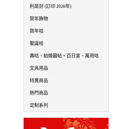
利是封 (訂印 2026年)
賀年飾物
賀年咭
聖誕咭
壽咭、結婚囍帖、百日宴、萬用咭
文具用品
特賣商品
熱門商品
定制系列