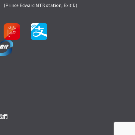
(Prince Edward MTR station, Exit D)
我們