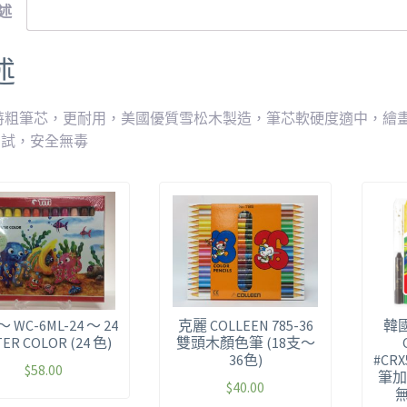
述
述
特粗筆芯，更耐用，美國優質雪松木製造，筆芯軟硬度適中，繪
測試，安全無毒
 ～ WC-6ML-24 ～ 24
克麗 COLLEEN 785-36
韓國
ER COLOR (24 色)
雙頭木顏色筆 (18支～
36色)
#CR
$
58.00
筆加
$
40.00
無