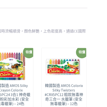
畫時流暢順滑，顏色鮮艷，上色密度高，通過CE國際
特價
特價
製造 AMOS Silky
韓國製造 AMOS Colorix
Crayon Colorix
Silky Twisters
X5PC24 3合1 神奇蠟
#CRX5PC12 粗款無毒神
粉彩加水彩 (安全
奇三合一 水臘筆 (安全
毒蠟筆) – 24色
無毒蠟筆) – 12色