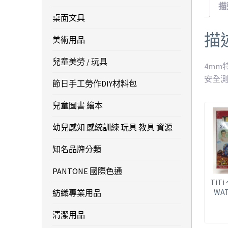
描
桌面文具
描
美術用品
兒童美勞 / 玩具
4mm
安全
節日手工勞作DIY材料包
兒童圖書 繪本
幼兒感知 感統訓練 玩具 教具 資源
知名品牌分類
PANTONE 國際色通
TiTi
WAT
紡織專業用品
清潔用品