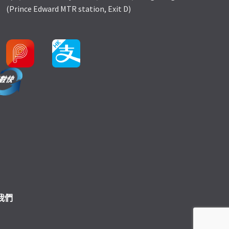
(Prince Edward MTR station, Exit D)
我們