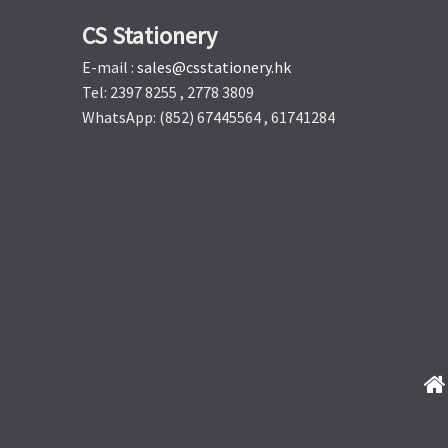
CS Stationery
E-mail :
sales@csstationery.hk
Tel: 2397 8255 , 2778 3809
WhatsApp: (852) 67445564 , 61741284