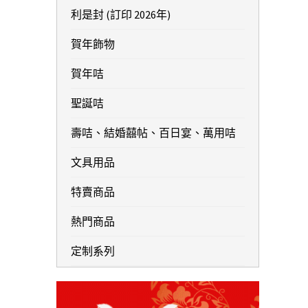
利是封 (訂印 2026年)
賀年飾物
賀年咭
聖誕咭
壽咭、結婚囍帖、百日宴、萬用咭
文具用品
特賣商品
熱門商品
定制系列