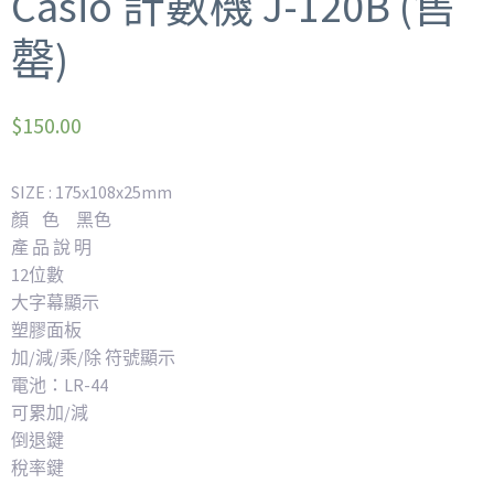
Casio 計數機 J-120B (售
罄)
$
150.00
SIZE : 175x108x25mm
顏 色 黑色
產 品 說 明
12位數
大字幕顯示
塑膠面板
加/減/乘/除 符號顯示
電池：LR-44
可累加/減
倒退鍵
稅率鍵