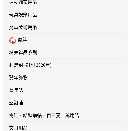
運動體育用品
玩具娛樂用品
兒童美術用品
風箏
精美禮品系列
利是封 (訂印 2026年)
賀年飾物
賀年咭
聖誕咭
壽咭、結婚囍帖、百日宴、萬用咭
文具用品