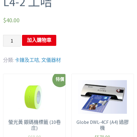
L4-2 工咭
$
40.00
加入購物車
分類:
卡鐘及工咭
,
文儀器材
特價
螢光黃 銀碼機標籤 (10卷
Globe DWL-4CF (A4) 過膠
庄)
機