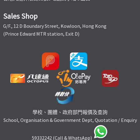
Sales Shop
G/F., 12 D Boundary Street, Kowloon, Hong Kong
(Prince Edward MTR station, Exit D)
學校、團體、政府部門報價及查詢
School, Organisation & Government Dept, Quotation / Enquiry
59332242 (Call & WhatsApp)