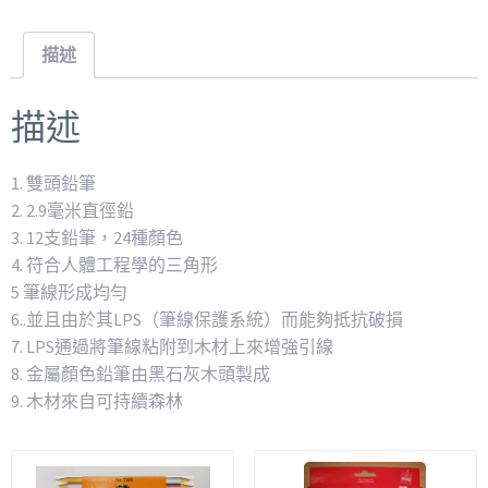
描述
描述
1. 雙頭鉛筆
2. 2.9毫米直徑鉛
3. 12支鉛筆，24種顏色
4. 符合人體工程學的三角形
5 筆線形成均勻
6..並且由於其LPS（筆線保護系統）而能夠抵抗破損
7. LPS通過將筆線粘附到木材上來增強引線
8. 金屬顏色鉛筆由黑石灰木頭製成
9. 木材來自可持續森林