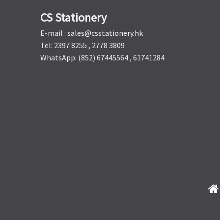
CS Stationery
E-mail :
sales@csstationery.hk
Tel: 2397 8255 , 2778 3809
WhatsApp: (852) 67445564 , 61741284