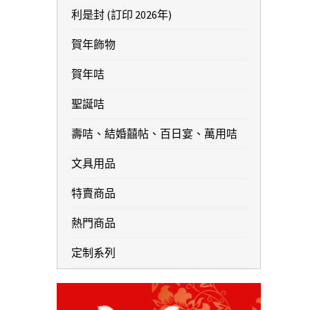
利是封 (訂印 2026年)
賀年飾物
賀年咭
聖誕咭
壽咭、結婚囍帖、百日宴、萬用咭
文具用品
特賣商品
熱門商品
定制系列