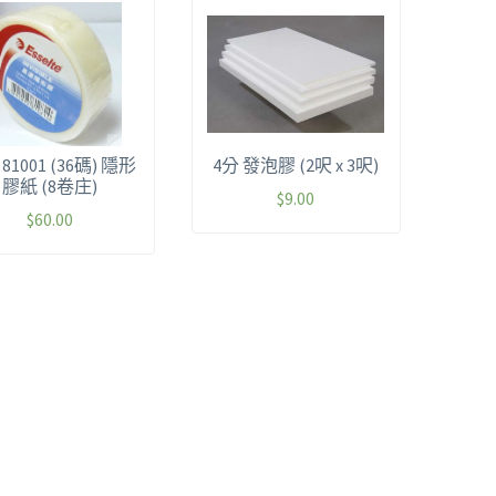
81001 (36碼) 隱形
4分 發泡膠 (2呎 x 3呎)
膠紙 (8卷庄)
$
9.00
$
60.00