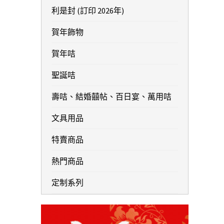
利是封 (訂印 2026年)
賀年飾物
賀年咭
聖誕咭
壽咭、結婚囍帖、百日宴、萬用咭
文具用品
特賣商品
熱門商品
定制系列