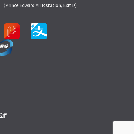
(Prince Edward MTR station, Exit D)
我們