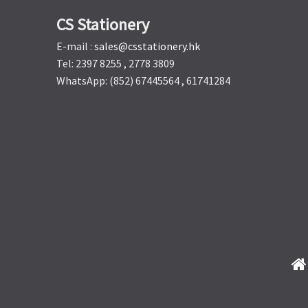
CS Stationery
E-mail :
sales@csstationery.hk
Tel: 2397 8255 , 2778 3809
WhatsApp: (852) 67445564 , 61741284