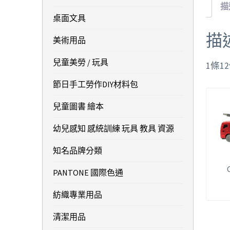
描
桌面文具
描
美術用品
兒童美勞 / 玩具
1條12
節日手工勞作DIY材料包
兒童圖書 繪本
幼兒感知 感統訓練 玩具 教具 資源
知名品牌分類
PANTONE 國際色通
紡織專業用品
清潔用品