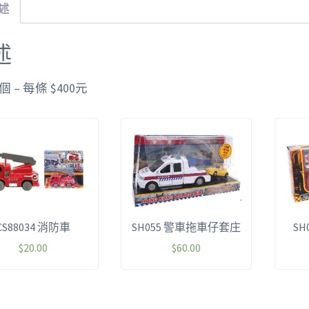
述
述
個 – 每條 $400元
CS88034 消防車
SH055 警車拖車仔套庄
SH
$
20.00
$
60.00