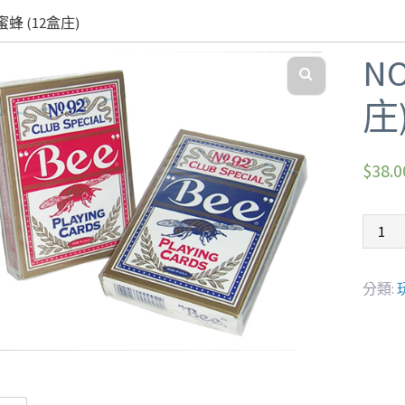
 蜜蜂 (12盒庄)
N
庄
$
38.0
分類: