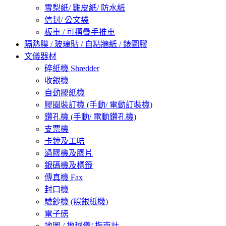
雪梨紙/ 雞皮紙/ 防水紙
信封/ 公文袋
板車 / 可摺疊手推車
隔熱膜 / 玻璃貼 / 自粘牆紙 / 錶圖膠
文儀器材
碎紙機 Shredder
收銀機
自動膠紙機
膠圈裝訂機 (手動/ 電動訂裝機)
鑽孔機 (手動/ 電動鑽孔機)
支票機
卡鐘及工咭
過膠機及膠片
銀碼機及標籤
傳真機 Fax
封口機
驗鈔機 (照銀紙機)
電子磅
地圖 / 地球儀/ 指南計