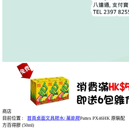
商店
目前位置 :
首頁
桌面文具
膠水/ 萬能膠
Pattex PX46HK 原裝配
方百得膠 (50ml)