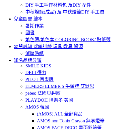
DIY 手工手作材料包 及DIY 配件
中秋燈籠(成品) 及 中秋燈籠DIY 手工包
兒童圖書 繪本
暑期作業
圖書
填色簿/填色本 COLORING BOOK/ 貼紙簿
幼兒感知 感統訓練 玩具 教具 資源
減壓貼紙
知名品牌分類
SMILE KIDS
DELI 得力
PILOT 百樂牌
ELMERS ELMER'S 牛頭牌 艾默思
pebeo 法國貝碧歐
PLAYDOH 培樂多 美國
AMOS 韓國
(AMOS) ALL 全部貨品
AMOS non Tonix Crayon 無毒蠟筆
AMOS FACE DECO 畫面彩繪筆