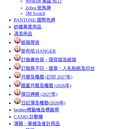
Westcott 美國 剪刀
Zebra 斑馬牌
3M Scotch
PANTONE 國際色通
紡織專業用品
清潔用品
紙箱現貨
掛布咭 HANGER
訂做廣告袋、環保袋及紙袋
訂做原子印、圖章、人名貼紙及印台
月曆及檯曆 (訂印 2027年)
國畫月曆及檯曆 (2026年)
擇日通勝 (2027年)
日記簿及檯墊(2026年)
brother標籤機及標籤帶
CASIO 計數機
簿類、單據及會計用品