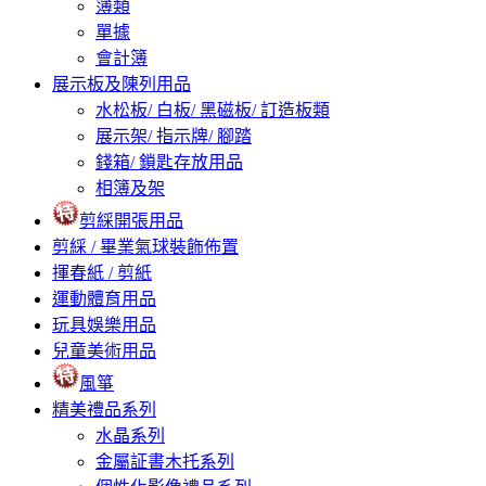
簿類
單據
會計簿
展示板及陳列用品
水松板/ 白板/ 黑磁板/ 訂造板類
展示架/ 指示牌/ 腳踏
錢箱/ 鎖匙存放用品
相簿及架
剪綵開張用品
剪綵 / 畢業氣球裝飾佈置
揮春紙 / 剪紙
運動體育用品
玩具娛樂用品
兒童美術用品
風箏
精美禮品系列
水晶系列
金屬証書木托系列