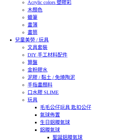
Acrylic colors 塑膠彩
木顏色
蠟筆
畫簿
畫筒
兒童美勞 / 玩具
文具套裝
DIY 手工材料配件
算盤
金粉膠水
泥膠 / 黏土 / 免燒陶泥
手指畫顏料
口水膠 SLIME
玩具
毛毛公仔玩具 匙扣公仔
氣球佈置
生日鋁膜氣球
鋁膜氣球
聖誕鋁膜氣球