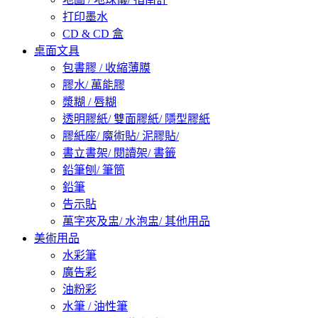
打印墨水
CD & CD 盒
桌面文具
包書膠 / 收縮薄膜
膠水/ 萬能膠
漿糊 / 唇糊
透明膠紙/ 雙面膠紙/ 隱型膠紙
膠紙座/ 魔術貼/ 泥膠貼/
書立書架/ 閱讀架/ 書籤
鉛筆刨/ 筆筒
鉛筆
告示貼
萬字夾及盅/ 水泡盅/ 其他用品
美術用品
水彩筆
廣告彩
油粉彩
水筆 / 油性筆