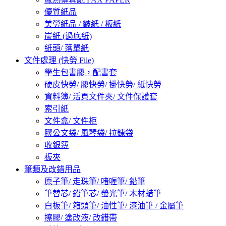
優質紙品
美勞紙品 / 皺紙 / 板紙
炭紙 (過底紙)
紙頭/ 落單紙
文件處理 (快勞 File)
學生包書膠，配書套
硬皮快勞/ 膠快勞/ 掛快勞/ 紙快勞
資料簿/ 活頁文件夾/ 文件保護套
索引紙
文件盒/ 文件柜
膠公文袋/ 風琴袋/ 拉錬袋
收銀簿
板夾
筆類及改錯用品
原子筆/ 走珠筆/ 啫喱筆/ 鉛筆
筆替芯/ 鉛筆芯/ 螢光筆/ 木材蜡筆
白板筆/ 箱頭筆/ 油性筆/ 漆油筆 / 金屬筆
擦膠/ 塗改液/ 改錯帶