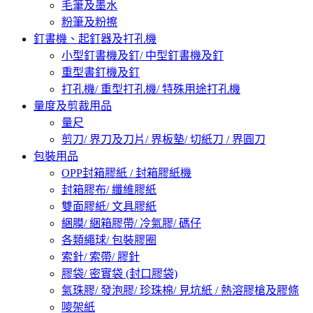
毛筆及墨水
粉筆及粉擦
釘書機、起釘器及打孔機
小型釘書機及釘/ 中型釘書機及釘
重型書釘機及釘
打孔機/ 重型打孔機/ 特殊用途打孔機
量度及剪裁用品
量尺
剪刀/ 界刀及刀片/ 界板墊/ 切紙刀 / 界圓刀
包裝用品
OPP封箱膠紙 / 封箱膠紙機
封箱膠布/ 纖維膠紙
雙面膠紙/ 文具膠紙
綑膜/ 綑箱膠帶/ 冷氣膠/ 碼仔
各類繩球/ 包裝膠圈
索針/ 索帶/ 膠針
膠袋/ 密實袋 (封口膠袋)
氣珠膠/ 發泡膠/ 珍珠棉/ 見坑紙 / 熱溶膠槍及膠條
嘜架紙