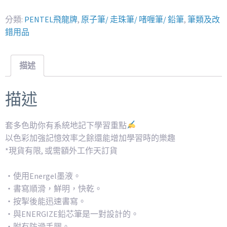
分類:
PENTEL飛龍牌
,
原子筆/ 走珠筆/ 啫喱筆/ 鉛筆
,
筆類及改
錯用品
描述
描述
套多色助你有系統地記下學習重點
以色彩加強記憶效率之餘還能增加學習時的樂趣
*現貨有限, 或需額外工作天訂貨
・使用Energel墨液。
・書寫順滑，鮮明，快乾。
・按掣後能迅速書寫。
・與ENERGIZE鉛芯筆是一對設計的。
・附有防滑手膠。