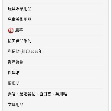
玩具娛樂用品
兒童美術用品
風箏
精美禮品系列
利是封 (訂印 2026年)
賀年飾物
賀年咭
聖誕咭
壽咭、結婚囍帖、百日宴、萬用咭
文具用品