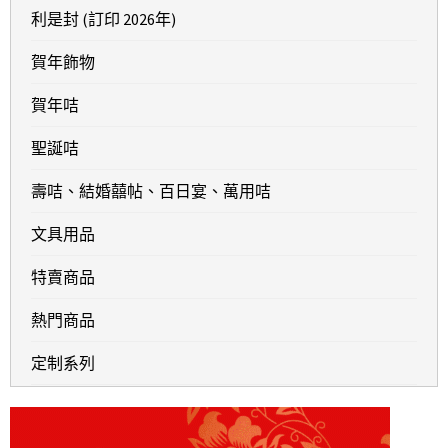
利是封 (訂印 2026年)
賀年飾物
賀年咭
聖誕咭
壽咭、結婚囍帖、百日宴、萬用咭
文具用品
特賣商品
熱門商品
定制系列