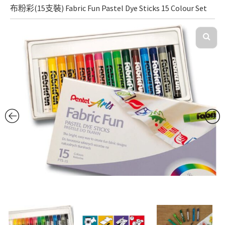
布粉彩(15支裝) Fabric Fun Pastel Dye Sticks 15 Colour Set