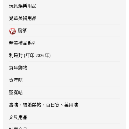
玩具娛樂用品
兒童美術用品
風箏
精美禮品系列
利是封 (訂印 2026年)
賀年飾物
賀年咭
聖誕咭
壽咭、結婚囍帖、百日宴、萬用咭
文具用品