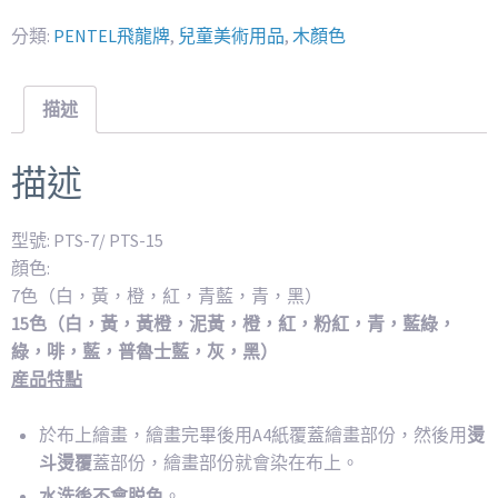
分類:
PENTEL飛龍牌
,
兒童美術用品
,
木顏色
描述
描述
型號: PTS-7/ PTS-15
顔色:
7色（白，黃，橙，紅，青藍，青，黑）
15色（白，黃，黃橙，泥黃，橙，紅，粉紅，青，藍綠，
綠，啡，藍，普魯士藍，灰，黑）
産品特點
於布上繪畫，繪畫完畢後用A4紙覆蓋繪畫部份，然後用
燙
斗燙覆
蓋部份，繪畫部份就會染在布上。
水洗後不會脱色
。