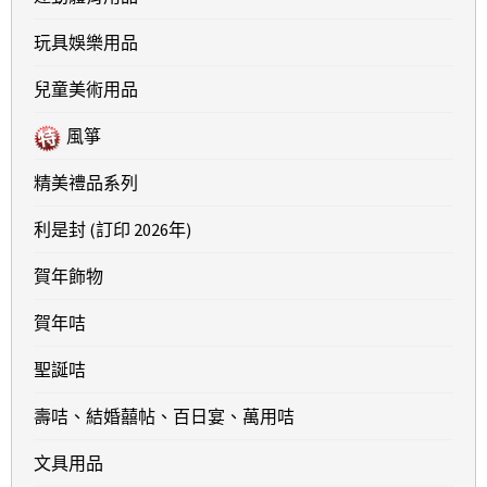
玩具娛樂用品
兒童美術用品
風箏
精美禮品系列
利是封 (訂印 2026年)
賀年飾物
賀年咭
聖誕咭
壽咭、結婚囍帖、百日宴、萬用咭
文具用品