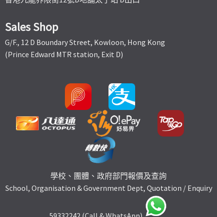
Sales Shop
G/F., 12 D Boundary Street, Kowloon, Hong Kong
(Prince Edward MTR station, Exit D)
學校、團體、政府部門報價及查詢
School, Organisation & Government Dept, Quotation / Enquiry
59332242 (Call & WhatsApp)