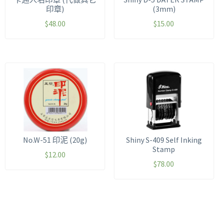
印章)
(3mm)
$
48.00
$
15.00
No.W-51 印泥 (20g)
Shiny S-409 Self Inking
Stamp
$
12.00
$
78.00