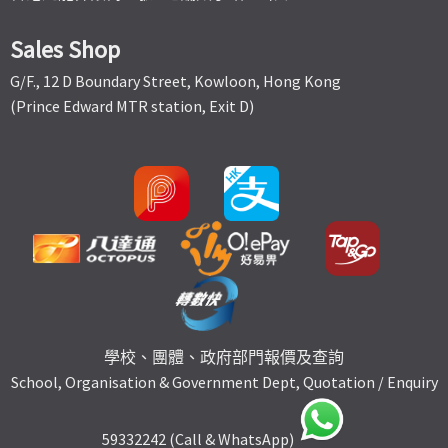
Sales Shop
G/F., 12 D Boundary Street, Kowloon, Hong Kong
(Prince Edward MTR station, Exit D)
學校、團體、政府部門報價及查詢
School, Organisation & Government Dept, Quotation / Enquiry
59332242 (Call & WhatsApp)