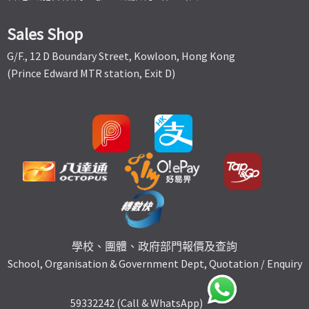
Sales Shop
G/F., 12 D Boundary Street, Kowloon, Hong Kong
(Prince Edward MTR station, Exit D)
學校、團體、政府部門報價及查詢
School, Organisation & Government Dept, Quotation / Enquiry
59332242 (Call & WhatsApp)