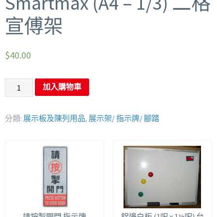
Smartmax (A4 – 1/3) 二格
宣傅架
$
40.00
加入購物車
分類:
展示板及陳列用品
,
展示架/ 指示牌/ 腳踏
請按掣開門 指示牌
鋁邊白板 (1呎 x 1½呎) 台