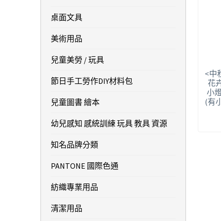
桌面文具
美術用品
兒童美勞 / 玩具
<中
節日手工勞作DIY材料包
花卉
小燈
(有
兒童圖書 繪本
幼兒感知 感統訓練 玩具 教具 資源
知名品牌分類
PANTONE 國際色通
紡織專業用品
清潔用品