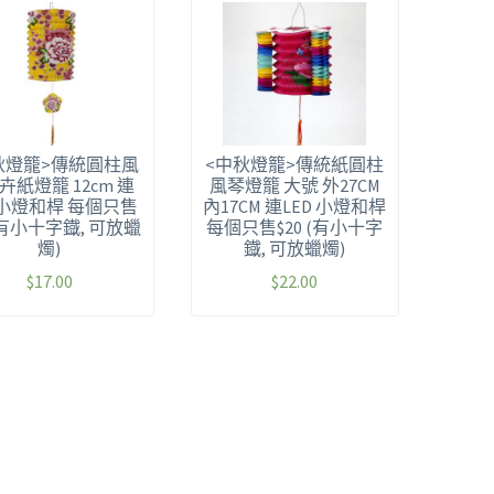
秋燈籠>傳統圓柱風
<中秋燈籠>傳統紙圓柱
卉紙燈籠 12cm 連
風琴燈籠 大號 外27CM
D 小燈和桿 每個只售
內17CM 連LED 小燈和桿
 (有小十字鐡, 可放蠟
每個只售$20 (有小十字
燭)
鐡, 可放蠟燭)
$
17.00
$
22.00