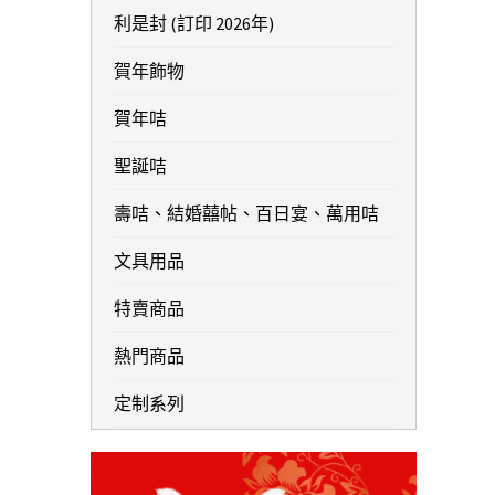
利是封 (訂印 2026年)
賀年飾物
賀年咭
聖誕咭
壽咭、結婚囍帖、百日宴、萬用咭
文具用品
特賣商品
熱門商品
定制系列