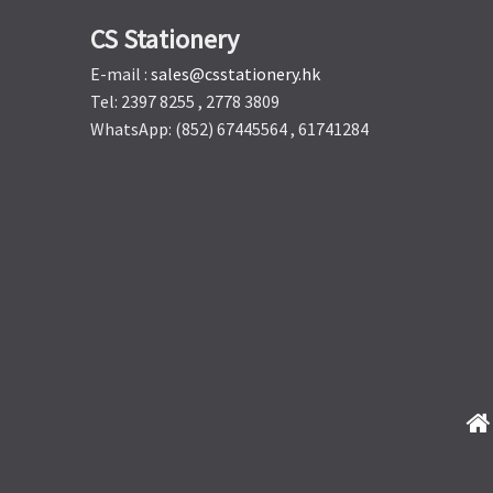
CS Stationery
E-mail :
sales@csstationery.hk
Tel: 2397 8255 , 2778 3809
WhatsApp: (852) 67445564 , 61741284