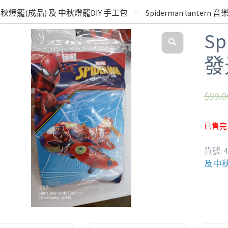
秋燈籠(成品) 及 中秋燈籠DIY 手工包
Spiderman lanter
Sp
發
$
99.0
已售完
貨號:
4
及 中