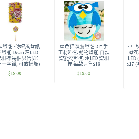
秋燈籠>傳統風琴紙
藍色貓頭鷹燈籠 DIY 手
<中
燈籠 16cm 連LED
工材料包 動物燈籠 自製
琴花
和桿 每個只售$18
燈籠材料包 連LED 燈和
LE
小十字鐡, 可放蠟燭)
桿 每款只售$18
$17
$
18.00
$
18.00