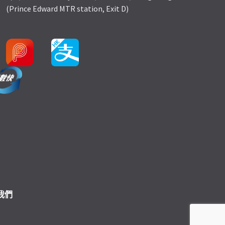
(Prince Edward MTR station, Exit D)
我們