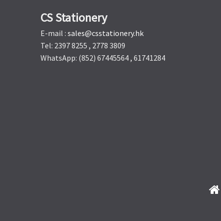
CS Stationery
E-mail :
sales@csstationery.hk
Tel: 2397 8255 , 2778 3809
WhatsApp: (852) 67445564 , 61741284