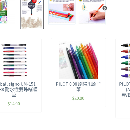
-ball signo UM-151
PILOT 0.38 刷得甩原子
PILO
0.38 耐水性雙珠啫喱
筆
(
筆
#W
$
20.00
$
14.00