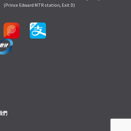
(Prince Edward MTR station, Exit D)
我們