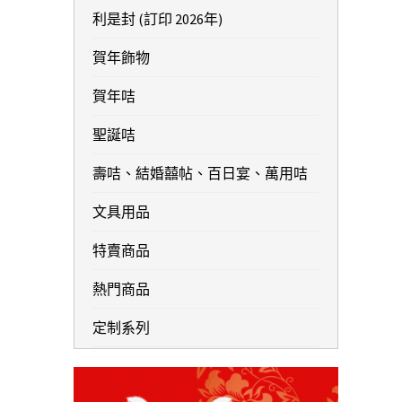
利是封 (訂印 2026年)
賀年飾物
賀年咭
聖誕咭
壽咭、結婚囍帖、百日宴、萬用咭
文具用品
特賣商品
熱門商品
定制系列