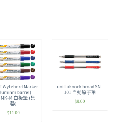
T Wytebord Marker
uni Laknock broad SN-
Aluminm barrel)
101 自動原子筆
BMK-M 白板筆 (售
$
9.00
罄)
$
11.00