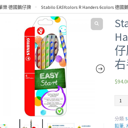
 思筆樂 德國鵝仔牌
Stabilo EASYcolors R Handers 6
St
Ha
仔
右
$
94.0
分類:
鉛筆
,