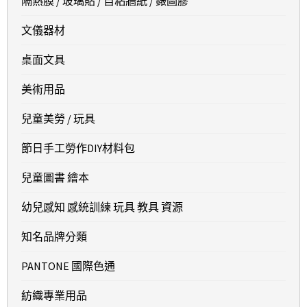
隔熱膜 / 玻璃貼 / 自粘牆紙 / 錶圖膠
文儀器材
桌面文具
美術用品
兒童美勞 / 玩具
節日手工勞作DIY材料包
兒童圖書 繪本
幼兒感知 感統訓練 玩具 教具 資源
知名品牌分類
PANTONE 國際色通
紡織專業用品