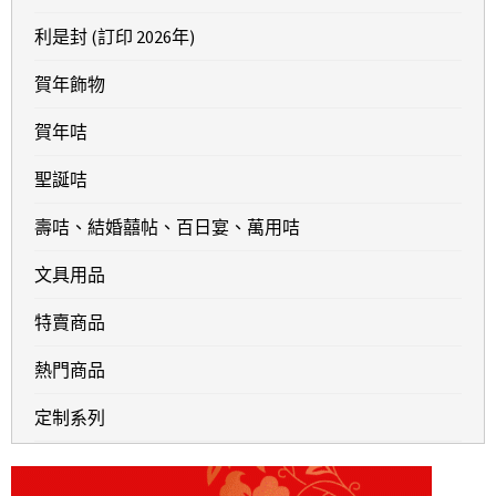
利是封 (訂印 2026年)
賀年飾物
賀年咭
聖誕咭
壽咭、結婚囍帖、百日宴、萬用咭
文具用品
特賣商品
熱門商品
定制系列