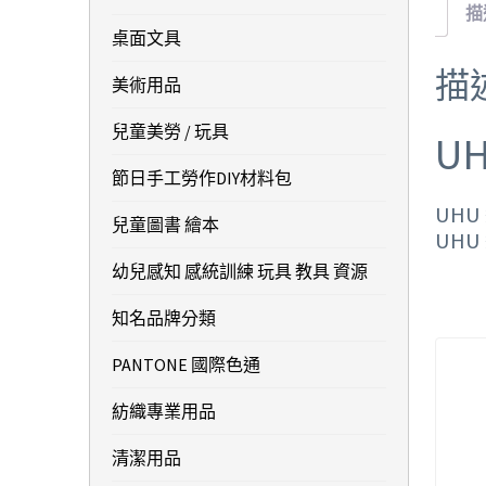
描
桌面文具
描
美術用品
兒童美勞 / 玩具
U
節日手工勞作DIY材料包
UHU
兒童圖書 繪本
UHU
幼兒感知 感統訓練 玩具 教具 資源
知名品牌分類
PANTONE 國際色通
紡織專業用品
清潔用品