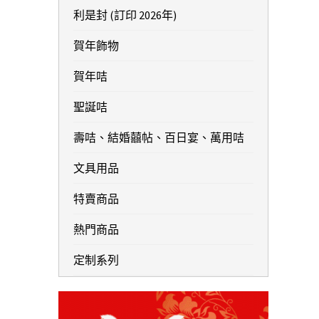
利是封 (訂印 2026年)
賀年飾物
賀年咭
聖誕咭
壽咭、結婚囍帖、百日宴、萬用咭
文具用品
特賣商品
熱門商品
定制系列