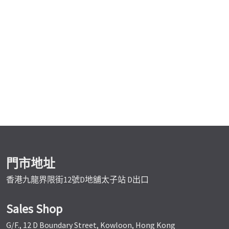
門市地址
香港九龍界限街12號D地舖太子站 D出口
Sales Shop
G/F., 12 D Boundary Street, Kowloon, Hong Kong