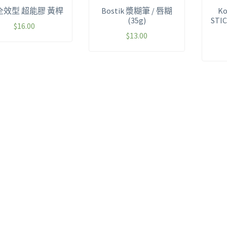
 全效型 超能膠 黃桿
Bostik 漿糊筆 / 唇糊
Ko
(35g)
STI
$
16.00
$
13.00