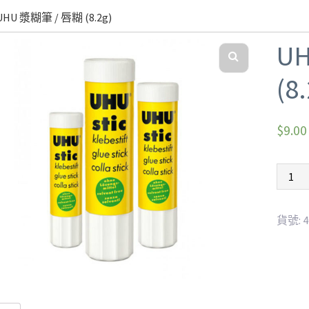
UHU 漿糊筆 / 唇糊 (8.2g)
U
(8
$
9.00
貨號:
4