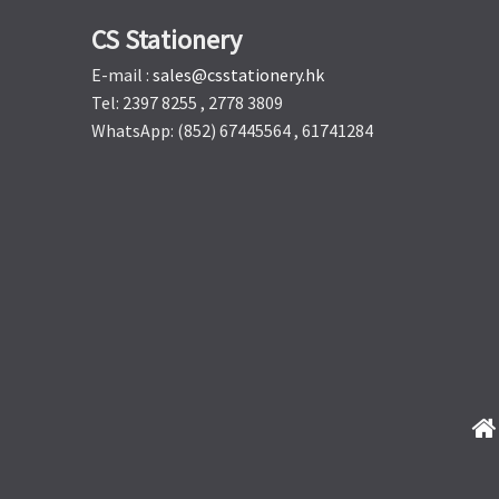
CS Stationery
E-mail :
sales@csstationery.hk
Tel: 2397 8255 , 2778 3809
WhatsApp: (852) 67445564 , 61741284