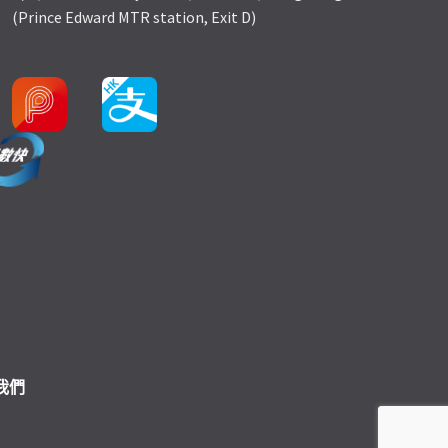
(Prince Edward MTR station, Exit D)
我們