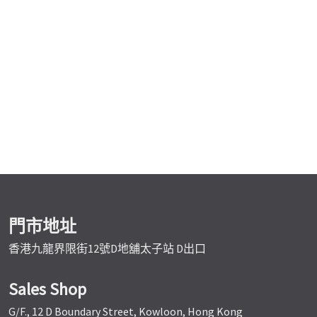
門市地址
香港九龍界限街12號D地舖太子站 D出口
Sales Shop
G/F., 12 D Boundary Street, Kowloon, Hong Kong