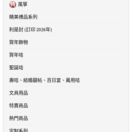
風箏
精美禮品系列
利是封 (訂印 2026年)
賀年飾物
賀年咭
聖誕咭
壽咭、結婚囍帖、百日宴、萬用咭
文具用品
特賣商品
熱門商品
定制系列