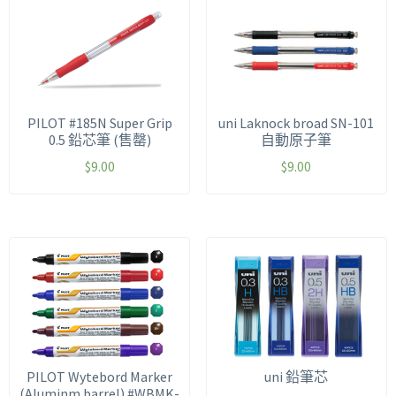
PILOT #185N Super Grip
uni Laknock broad SN-101
0.5 鉛芯筆 (售罄)
自動原子筆
$
9.00
$
9.00
PILOT Wytebord Marker
uni 鉛筆芯
(Aluminm barrel) #WBMK-